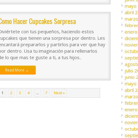
mayo
abril 
marzo
Como Hacer Cupcakes Sorpresa
febre
Diviértete con tus pequeños, haciendo estos
enero
cupcakes que tienen una sorpresa por dentro. Les
dicie
encantará prepararlos y partirlos para ver que hay
novie
por dentro. Usa tu imaginación para rellenarlos
octub
de lo que mas te guste a ti, a tus hijos..
septi
agost
Read More →
julio 
junio
mayo
abril 
1
2
3
4
…
7
Next »
marzo
febre
enero
dicie
novie
octub
septi