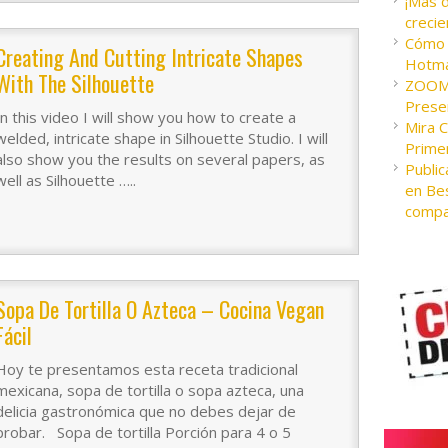
¡Más 
crecie
Cómo c
Creating And Cutting Intricate Shapes
Hotma
With The Silhouette
ZOOM 
Presen
In this video I will show you how to create a
Mira 
welded, intricate shape in Silhouette Studio. I will
Prime
also show you the results on several papers, as
Public
well as Silhouette …..
en Bes
compa
Sopa De Tortilla O Azteca – Cocina Vegan
Fácil
Hoy te presentamos esta receta tradicional
mexicana, sopa de tortilla o sopa azteca, una
delicia gastronómica que no debes dejar de
probar. Sopa de tortilla Porción para 4 o 5