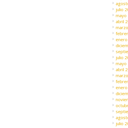
agost
julio 
mayo
abril 
marzo
febre
enero
dicie
septi
julio 
mayo
abril 
marzo
febre
enero
dicie
novie
octub
septi
agost
julio 