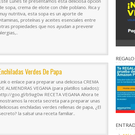
Este Lunes te presentamos esta deliciosa opción
de sopa, crema de elote con chile poblano. Rica y
muy nutritiva, esta sopa es un aporte de
vitaminas, proteínas y aceites esenciales entre
otras propiedades que nos ayudan a prevenir
alergias,..
REGALO
Enchiladas Verdes De Papa
Link o enlace para preparar una deliciosa CREMA
DE ALMENDRAS VEGANA (para platillos salados):
http://goo.gl/b9ag0w RECETA VEGANA Ahora te
mostramos la receta secreta para preparar unas
deliciosas enchiladas verdes rellenas de papa, ¿El
secreto? la salsa! una receta familiar..
ENTRAD