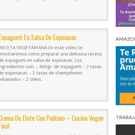
Espagueti En Salsa De Espinacas
AMAZON
RECETA VEGETARIANA En este video te
mostraremos como preparar una deliciosa receta
de espagueti en salsa de espinacas. Los
ingredientes son: – 400gr. de espagueti – 2 tazas
de esponacas – 2 tazas de champiñones
rebanados – 2 chiles..
Crema De Elote Con Poblano – Cocina Vegan
TRABAJ
Fácil