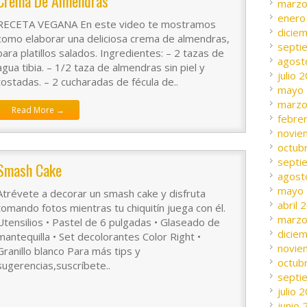
Crema De Almendras
marzo
enero
RECETA VEGANA En este video te mostramos
dicie
como elaborar una deliciosa crema de almendras,
septi
para platillos salados. Ingredientes: – 2 tazas de
agost
agua tibia. – 1/2 taza de almendras sin piel y
julio 
tostadas. – 2 cucharadas de fécula de..
mayo
marzo
Read More →
febre
novie
octub
septi
Smash Cake
agost
mayo
Atrévete a decorar un smash cake y disfruta
abril 
tomando fotos mientras tu chiquitín juega con él.
marzo
Utensilios • Pastel de 6 pulgadas • Glaseado de
dicie
mantequilla • Set decolorantes Color Right •
novie
Granillo blanco Para más tips y
octub
sugerencias,suscríbete..
septi
julio 
junio