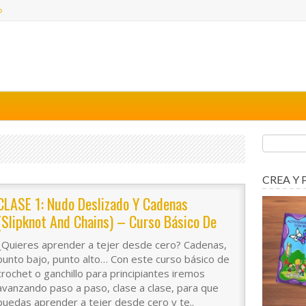
o
CREA Y 
CLASE 1: Nudo Deslizado Y Cadenas
(slipknot And Chains) – Curso Básico De
Crochet Para Principiantes
¿Quieres aprender a tejer desde cero? Cadenas,
punto bajo, punto alto… Con este curso básico de
crochet o ganchillo para principiantes iremos
avanzando paso a paso, clase a clase, para que
puedas aprender a tejer desde cero y te..