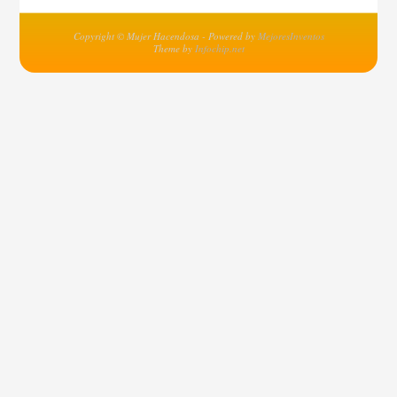
Copyright © Mujer Hacendosa - Powered by
MejoresInventos
Theme by
Infochip.net