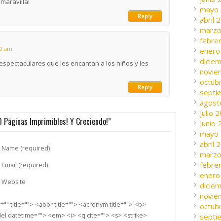
 maravilla!
mayo
Reply
abril 
marzo
febre
30 am
enero
dicie
s espectaculares que les encantan a los niños y les
novie
octub
Reply
septi
agost
julio 
 Páginas Imprimibles! Y Creciendo!”
junio
mayo
abril 
Name (required)
marzo
febre
Email (required)
enero
Website
dicie
novie
"" title=""> <abbr title=""> <acronym title=""> <b>
octub
el datetime=""> <em> <i> <q cite=""> <s> <strike>
septi