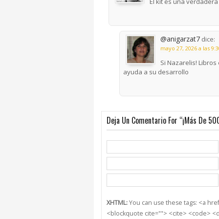
El kit es una verdadera
@anigarzat7
dice:
mayo 27, 2026 a las 9:
Si Nazarelis! Libro
ayuda a su desarrollo
Deja Un Comentario For “¡Más De 500
XHTML:
You can use these tags: <a href=
<blockquote cite=""> <cite> <code> <d