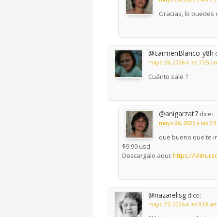
Gracias, lo puedes 
@carmenBlanco-y8h
mayo 26, 2026 a las 7:25 p
Cuánto sale ?
@anigarzat7
dice:
mayo 26, 2026 a las 7:
que bueno que te in
$9.99 usd
Descargalo aqui:
https://MiKurso
@nazarelisg
dice:
mayo 27, 2026 a las 9:08 a