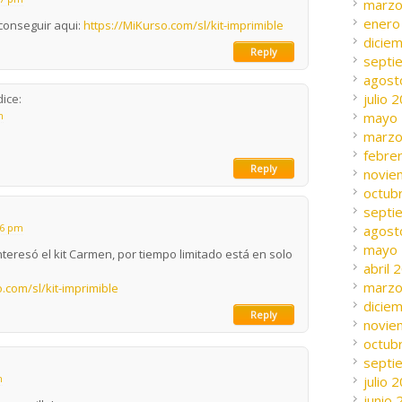
marzo
enero
conseguir aqui:
https://MiKurso.com/sl/kit-imprimible
dicie
Reply
septi
agost
julio 
dice:
m
mayo
marzo
febre
Reply
novie
octub
septi
36 pm
agost
mayo
teresó el kit Carmen, por tiempo limitado está en solo
abril 
marzo
.com/sl/kit-imprimible
dicie
Reply
novie
octub
septi
m
julio 
junio