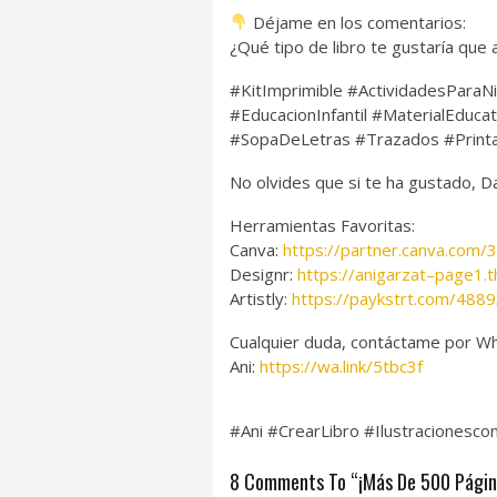
Déjame en los comentarios:
¿Qué tipo de libro te gustaría que
#KitImprimible #ActividadesParaN
#EducacionInfantil #MaterialEduc
#SopaDeLetras #Trazados #Print
No olvides que si te ha gustado, 
Herramientas Favoritas:
Canva:
https://partner.canva.com/
Designr:
https://anigarzat–page1.t
Artistly:
https://paykstrt.com/488
Cualquier duda, contáctame por Wh
Ani:
https://wa.link/5tbc3f
#Ani #CrearLibro #IlustracionesconI
8 Comments To “¡Más De 500 Página