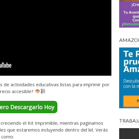
AMAZON
s de actividades educativas listas para imprimir por
recio accesible?
ero Descargarlo Hoy
TRABAJ
creciendo el Kit Imprimible, mientras paginamos
iles que estaremos incluyendo dentro del kit. Verás
s como: