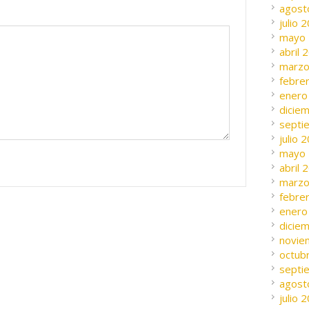
agost
julio 
mayo
abril 
marzo
febre
enero
dicie
septi
julio 
mayo
abril 
marzo
febre
enero
dicie
novie
octub
septi
agost
julio 