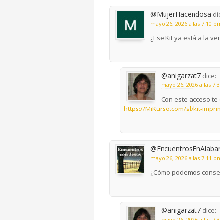
@MujerHacendosa
di
mayo 26, 2026 a las 7:10 p
¿Ese Kit ya está a la ve
@anigarzat7
dice:
mayo 26, 2026 a las 7:
Con este acceso te 
https://MiKurso.com/sl/kit-impri
@EncuentrosEnAlaba
mayo 26, 2026 a las 7:11 p
¿Cómo podemos consegu
@anigarzat7
dice:
mayo 26, 2026 a las 7: