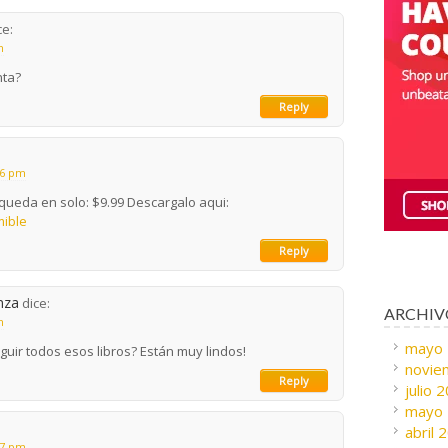
ce:
m
nta?
Reply
36 pm
queda en solo: $9.99 Descargalo aqui:
mible
Reply
nza
dice:
ARCHIV
m
mayo
ir todos esos libros? Están muy lindos!
novie
Reply
julio 
mayo
abril 
37 pm