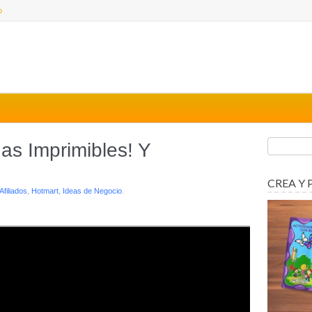
o
as Imprimibles! Y
CREA Y 
Afiliados
,
Hotmart
,
Ideas de Negocio
.