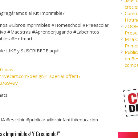
¡Más 
crecie
 agregáramos al Kit Imprimible?
Cómo c
Hotma
iños #LibrosImprimibles #Homeschool #Preescolar
ZOOM 
ativo #Maestras #AprenderJugando #Laberintos
Presen
ables #Hotmart
Mira 
Prime
Dale LIKE y SUSCRIBETE aquí:
Public
en Bes
compa
30-dias
hrivecart.com/designrr-special-offer1/
93/6949v
ats:
A #escribir #publicar #libroinfantil #educacion
s Imprimibles! Y Creciendo!”