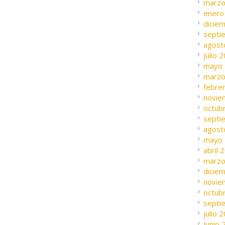
marzo
enero
dicie
septi
agost
julio 
mayo
marzo
febre
novie
octub
septi
agost
mayo
abril 
marzo
dicie
novie
octub
septi
julio 
junio