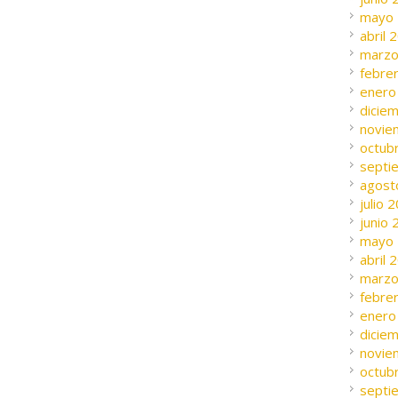
mayo
abril 
marzo
febre
enero
dicie
novie
octub
septi
agost
julio 
junio
mayo
abril 
marzo
febre
enero
dicie
novie
octub
septi