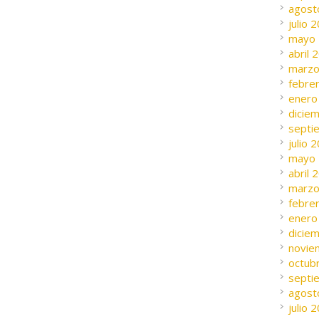
agost
julio 
mayo
abril 
marzo
febre
enero
dicie
septi
julio 
mayo
abril 
marzo
febre
enero
dicie
novie
octub
septi
agost
julio 