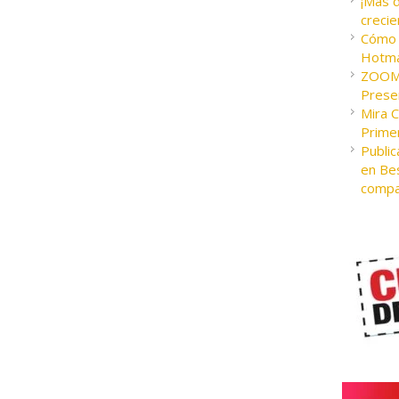
¡Más 
crecie
Cómo c
Hotma
ZOOM 
Presen
Mira 
Prime
Public
en Bes
compa