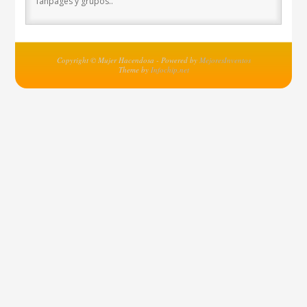
fanpages y grupos..
Copyright © Mujer Hacendosa - Powered by
MejoresInventos
Theme by
Infochip.net