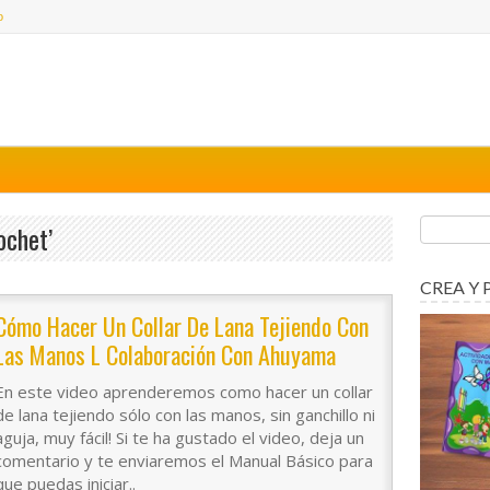
o
ochet’
CREA Y 
Cómo Hacer Un Collar De Lana Tejiendo Con
Las Manos L Colaboración Con Ahuyama
Crochet
En este video aprenderemos como hacer un collar
de lana tejiendo sólo con las manos, sin ganchillo ni
aguja, muy fácil! Si te ha gustado el video, deja un
comentario y te enviaremos el Manual Básico para
que puedas iniciar..