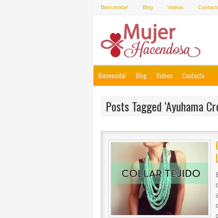
Bienvenida!
Blog
Videos
Contact
Bienvenida!
Blog
Videos
Contacto
Posts Tagged ‘ayuhama Cr