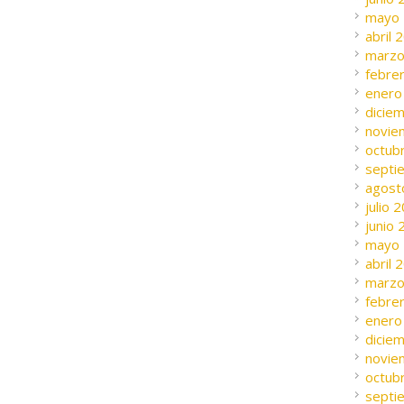
mayo
abril 
marzo
febre
enero
dicie
novie
octub
septi
agost
julio 
junio
mayo
abril 
marzo
febre
enero
dicie
novie
octub
septi