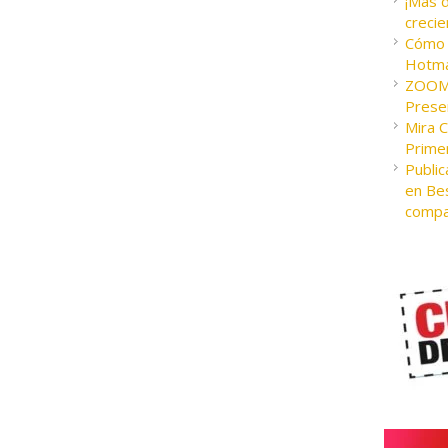
¡Más 
crecie
Cómo c
Hotma
ZOOM 
Presen
Mira 
Prime
Public
en Bes
compa