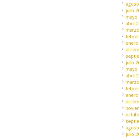
agost
julio 
mayo
abril 
marzo
febre
enero
dicie
septi
julio 
mayo
abril 
marzo
febre
enero
dicie
novie
octub
septi
agost
julio 