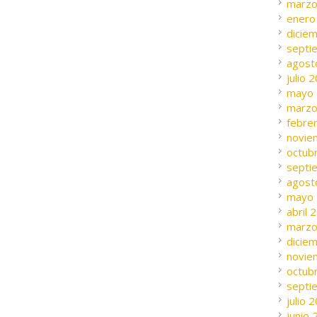
marzo
enero
dicie
septi
agost
julio 
mayo
marzo
febre
novie
octub
septi
agost
mayo
abril 
marzo
dicie
novie
octub
septi
julio 
junio