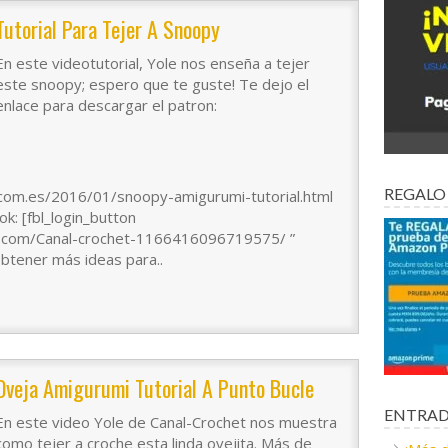
Tutorial Para Tejer A Snoopy
En este videotutorial, Yole nos enseña a tejer
este snoopy; espero que te guste! Te dejo el
enlace para descargar el patron:
REGALO
.com.es/2016/01/snoopy-amigurumi-tutorial.html
k: [fbl_login_button
k.com/Canal-crochet-1166416096719575/ ”
obtener más ideas para..
Oveja Amigurumi Tutorial A Punto Bucle
ENTRAD
En este video Yole de Canal-Crochet nos muestra
como tejer a croche esta linda ovejita. Más de