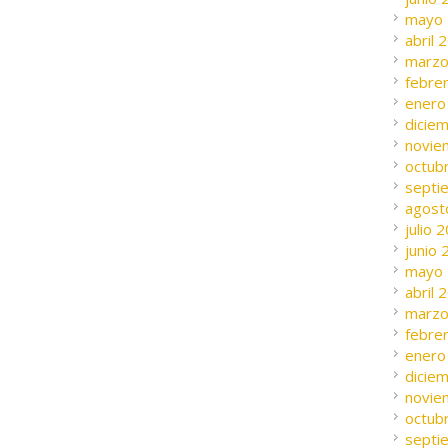
mayo
abril 
marzo
febre
enero
dicie
novie
octub
septi
agost
julio 
junio
mayo
abril 
marzo
febre
enero
dicie
novie
octub
septi