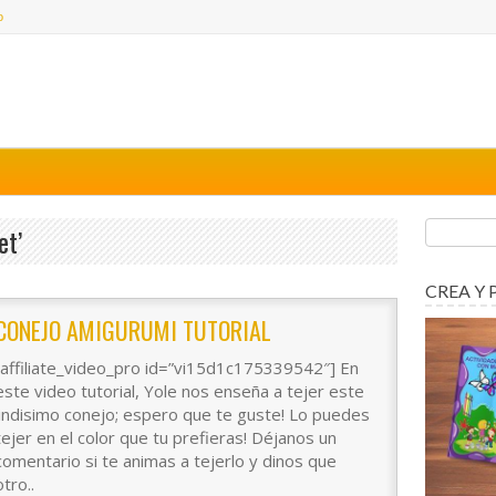
o
et’
CREA Y 
CONEJO AMIGURUMI TUTORIAL
[affiliate_video_pro id=”vi15d1c175339542″] En
este video tutorial, Yole nos enseña a tejer este
lindisimo conejo; espero que te guste! Lo puedes
tejer en el color que tu prefieras! Déjanos un
comentario si te animas a tejerlo y dinos que
otro..