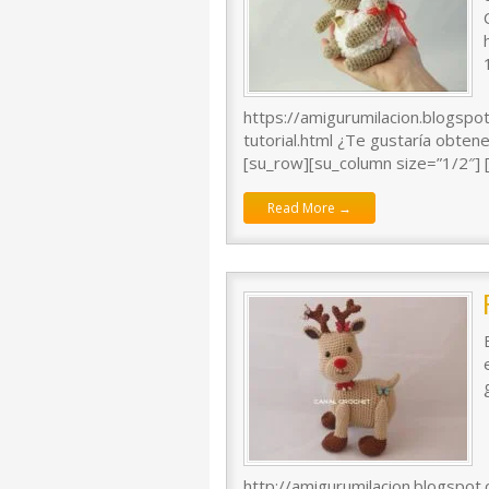
https://amigurumilacion.blogsp
tutorial.html ¿Te gustaría obten
[su_row][su_column size=”1/2″] [
Read More →
http://amigurumilacion.blogspot