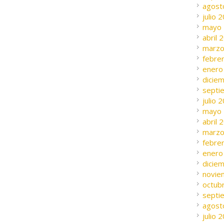
agost
julio 
mayo
abril 
marzo
febre
enero
dicie
septi
julio 
mayo
abril 
marzo
febre
enero
dicie
novie
octub
septi
agost
julio 