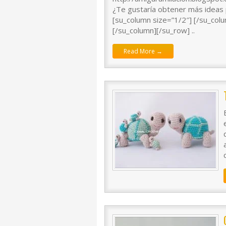
¿Te gustaría obtener más ideas 
[su_column size=”1/2″] [/su_col
[/su_column][/su_row] ..
Read More →