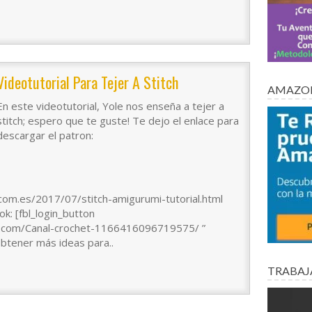
Videotutorial Para Tejer A Stitch
AMAZON
En este videotutorial, Yole nos enseña a tejer a
stitch; espero que te guste! Te dejo el enlace para
descargar el patron:
.com.es/2017/07/stitch-amigurumi-tutorial.html
k: [fbl_login_button
k.com/Canal-crochet-1166416096719575/ ”
obtener más ideas para..
TRABAJ