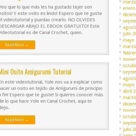
marzo
Veo que lo que más les ha gustado tejer son
enero
ositos! Y este osito es lindo! Espero que te guste
dicie
el videotutorial y puedas crearlo. NO OLVIDES
septi
DESCARGAR ABAJO EL EBOOK GRATUITO! Este
agost
videotutorial es de Canal Crochet, quien..
julio 
mayo
Read More →
marzo
febre
novie
octub
Mini Osito Amigurumi Tutorial
septi
agost
En este videotutorial, Yole nos va a explicar como
mayo
hacer un osito en tejido de Amigurumi de principio
abril 
a fin! Espero que te guste! Si quieres conocer más
marzo
de lo que hace Yole en Canal Crochet, aqui te
dicie
dejo..
novie
octub
Read More →
septi
julio 
junio