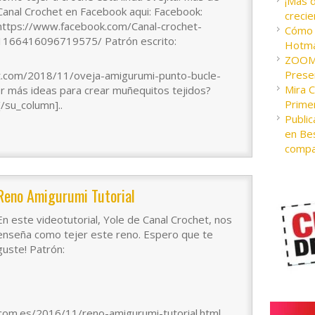
¡Más 
Canal Crochet en Facebook aqui: Facebook:
crecie
https://www.facebook.com/Canal-crochet-
Cómo c
1166416096719575/ Patrón escrito:
Hotma
ZOOM 
Presen
ot.com/2018/11/oveja-amigurumi-punto-bucle-
Mira 
er más ideas para crear muñequitos tejidos?
Prime
/su_column]..
Public
en Bes
compa
Reno Amigurumi Tutorial
En este videotutorial, Yole de Canal Crochet, nos
enseña como tejer este reno. Espero que te
guste! Patrón:
.com.es/2016/11/reno-amigurumi-tutorial.html