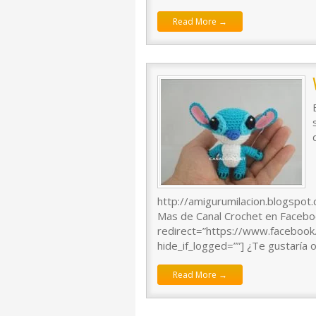
Read More →
http://amigurumilacion.blogspot
Mas de Canal Crochet en Faceboo
redirect=”https://www.faceboo
hide_if_logged=””] ¿Te gustaría 
Read More →