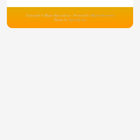
Copyright © Mujer Hacendosa - Powered by
MejoresInventos
Theme by
Infochip.net