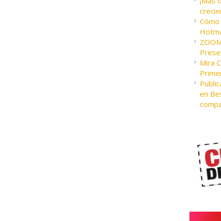
¡Más 
crecie
Cómo c
Hotma
ZOOM 
Presen
Mira 
Prime
Public
en Bes
compa