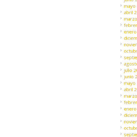
mayo
abril 
marzo
febre
enero
dicie
novie
octub
septi
agost
julio 
junio
mayo
abril 
marzo
febre
enero
dicie
novie
octub
septi