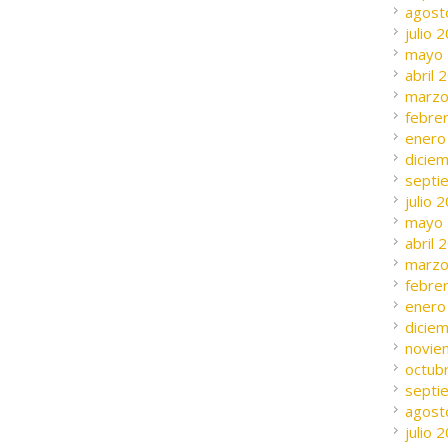
agost
julio 
mayo
abril 
marzo
febre
enero
dicie
septi
julio 
mayo
abril 
marzo
febre
enero
dicie
novie
octub
septi
agost
julio 