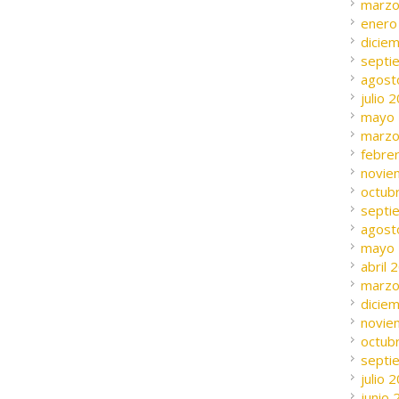
marzo
enero
dicie
septi
agost
julio 
mayo
marzo
febre
novie
octub
septi
agost
mayo
abril 
marzo
dicie
novie
octub
septi
julio 
junio