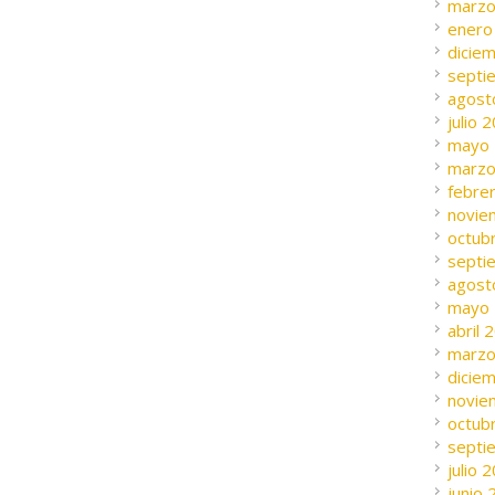
marzo
enero
dicie
septi
agost
julio 
mayo
marzo
febre
novie
octub
septi
agost
mayo
abril 
marzo
dicie
novie
octub
septi
julio 
junio