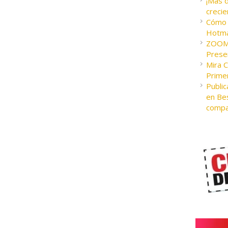
¡Más 
crecie
Cómo c
Hotma
ZOOM 
Presen
Mira 
Prime
Public
en Bes
compa