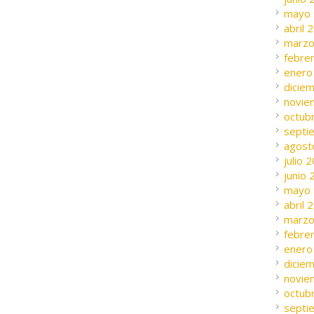
mayo
abril 
marzo
febre
enero
dicie
novie
octub
septi
agost
julio 
junio
mayo
abril 
marzo
febre
enero
dicie
novie
octub
septi