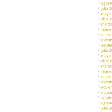
agost
julio 
mayo
abril 
marzo
febre
enero
dicie
septi
julio 
mayo
abril 
marzo
febre
enero
dicie
novie
octub
septi
agost
julio 