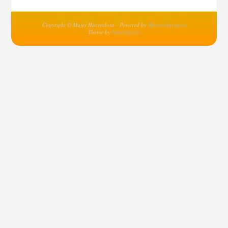
Copyright © Mujer Hacendosa - Powered by
MejoresInventos
Theme by
Infochip.net