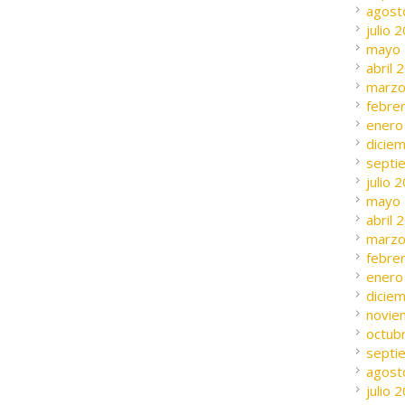
agost
julio 
mayo
abril 
marzo
febre
enero
dicie
septi
julio 
mayo
abril 
marzo
febre
enero
dicie
novie
octub
septi
agost
julio 