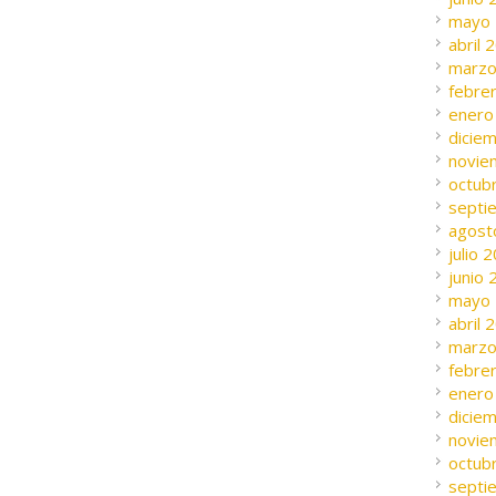
mayo
abril 
marzo
febre
enero
dicie
novie
octub
septi
agost
julio 
junio
mayo
abril 
marzo
febre
enero
dicie
novie
octub
septi