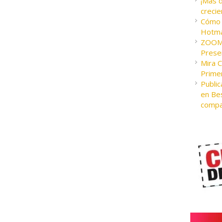
¡Más 
crecie
Cómo c
Hotma
ZOOM 
Presen
Mira 
Prime
Public
en Bes
compa