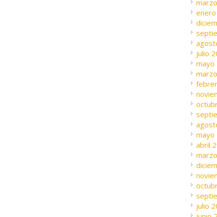
marzo
enero
dicie
septi
agost
julio 
mayo
marzo
febre
novie
octub
septi
agost
mayo
abril 
marzo
dicie
novie
octub
septi
julio 
junio