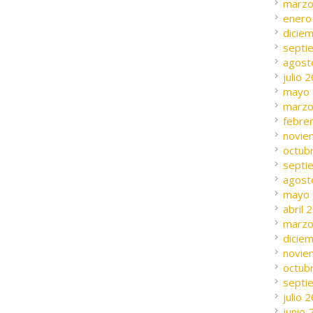
marzo
enero
dicie
septi
agost
julio 
mayo
marzo
febre
novie
octub
septi
agost
mayo
abril 
marzo
dicie
novie
octub
septi
julio 
junio