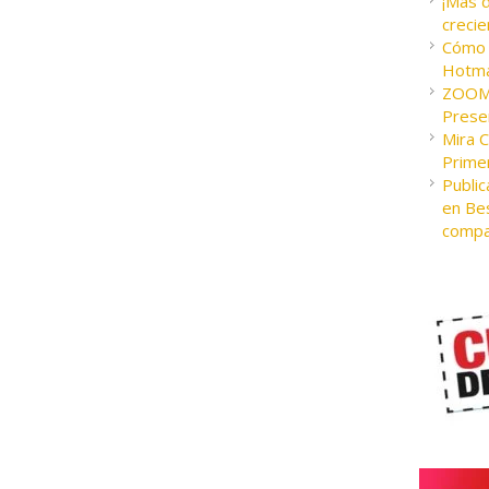
¡Más 
crecie
Cómo c
Hotma
ZOOM 
Presen
Mira 
Prime
Public
en Bes
compa