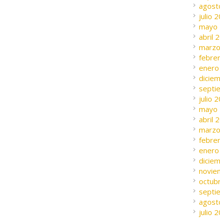
agost
julio 
mayo
abril 
marzo
febre
enero
dicie
septi
julio 
mayo
abril 
marzo
febre
enero
dicie
novie
octub
septi
agost
julio 