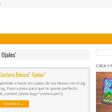
o
Ojales’
CREA Y 
Costura Básica” Ojales”
Aprende a hacer los ojales de tus blusas con el zig
zag. Paso a paso para que te quede perfecto.
[ls_content_block slug=”costura-pm”]..
Read More →