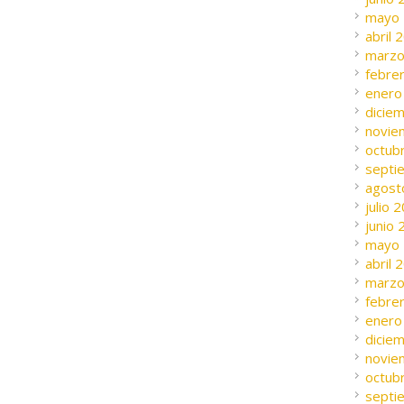
mayo
abril 
marzo
febre
enero
dicie
novie
octub
septi
agost
julio 
junio
mayo
abril 
marzo
febre
enero
dicie
novie
octub
septi