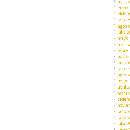
marzo
enero
dicie
septi
agost
julio 
mayo
marzo
febre
novie
octub
septi
agost
mayo
abril 
marzo
dicie
novie
octub
septi
julio 
junio