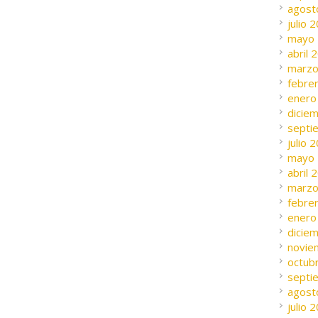
agost
julio 
mayo
abril 
marzo
febre
enero
dicie
septi
julio 
mayo
abril 
marzo
febre
enero
dicie
novie
octub
septi
agost
julio 