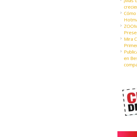
¡Más 
crecie
Cómo c
Hotma
ZOOM 
Presen
Mira 
Prime
Public
en Bes
compa