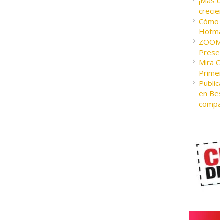
¡Más 
crecie
Cómo c
Hotma
ZOOM 
Presen
Mira 
Prime
Public
en Bes
compa