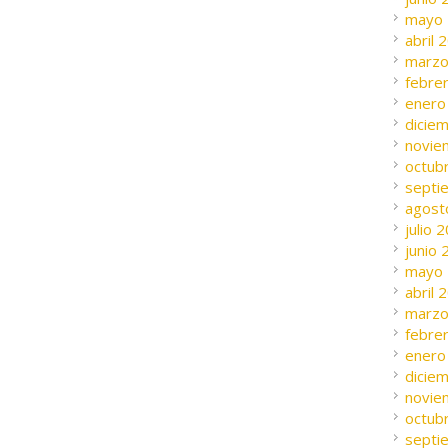
mayo
abril 
marzo
febre
enero
dicie
novie
octub
septi
agost
julio 
junio
mayo
abril 
marzo
febre
enero
dicie
novie
octub
septi