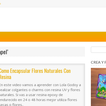
o
pel’
CREA Y 
Como Encapsular Flores Naturales Con
Resina
En este video vamos a aprender con Lola Godoy a
realizar colgantes o charms con resina UV y flores
naturales. Si vas a usar resina epoxy de
endurecido en 24 o 48 horas mejor utiliza flores
secas o flores..