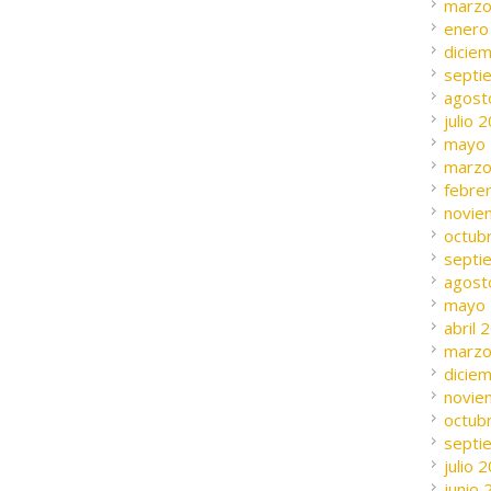
marzo
enero
dicie
septi
agost
julio 
mayo
marzo
febre
novie
octub
septi
agost
mayo
abril 
marzo
dicie
novie
octub
septi
julio 
junio