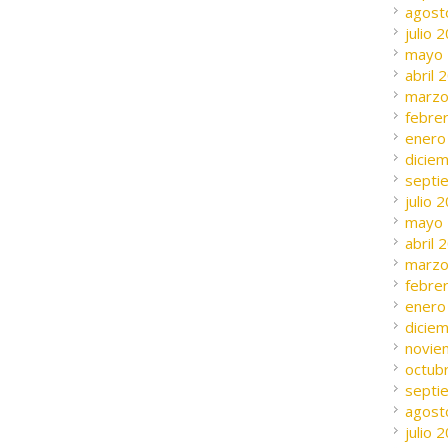
agost
julio 
mayo
abril 
marzo
febre
enero
dicie
septi
julio 
mayo
abril 
marzo
febre
enero
dicie
novie
octub
septi
agost
julio 