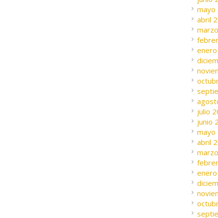
mayo
abril 
marzo
febre
enero
dicie
novie
octub
septi
agost
julio 
junio
mayo
abril 
marzo
febre
enero
dicie
novie
octub
septi