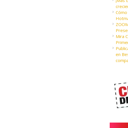
¡Más 
crecie
Cómo c
Hotma
ZOOM 
Presen
Mira 
Prime
Public
en Bes
compa