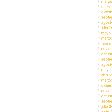
marzo
enero
dicie
septi
agost
julio 
mayo
marzo
febre
novie
octub
septi
agost
mayo
abril 
marzo
dicie
novie
octub
septi
julio 
junio