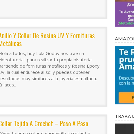
Anillo Y Collar De Resina UV Y Fornituras
AMAZON
Metálicas
Hola a todos, hoy Lola Godoy nos trae un
videotutorial para realizar tu propia bisutería
partiendo de fornituras metálicas y Resina Epoxy
UV, la cual endurece al sol y puedes obtener
resultados muy similares a la joyería esmaltada.
Enlaces..
TRABAJ
Collar Tejido A Crochet – Paso A Paso
Cómo tejer un collar o gargantilla a crochet o