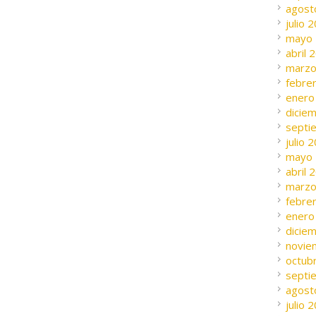
agost
julio 
mayo
abril 
marzo
febre
enero
dicie
septi
julio 
mayo
abril 
marzo
febre
enero
dicie
novie
octub
septi
agost
julio 