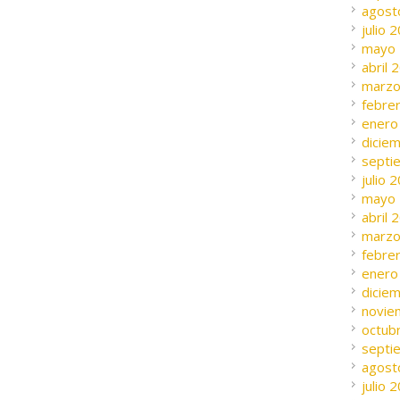
agost
julio 
mayo
abril 
marzo
febre
enero
dicie
septi
julio 
mayo
abril 
marzo
febre
enero
dicie
novie
octub
septi
agost
julio 