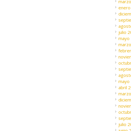
marzo
enero
dicie
septi
agost
julio 
mayo
marzo
febre
novie
octub
septi
agost
mayo
abril 
marzo
dicie
novie
octub
septi
julio 
junio