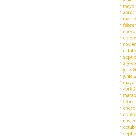
mayo
abril 
marzo
febre
enero
dicie
novie
octub
septi
agost
julio 
junio
mayo
abril 
marzo
febre
enero
dicie
novie
octub
septi