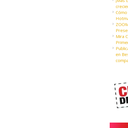
¡Más 
crecie
Cómo c
Hotma
ZOOM 
Presen
Mira 
Prime
Public
en Bes
compa