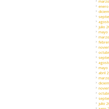
marzo
enero
dicie
septi
agost
julio 
mayo
marzo
febre
novie
octub
septi
agost
mayo
abril 
marzo
dicie
novie
octub
septi
julio 
junio