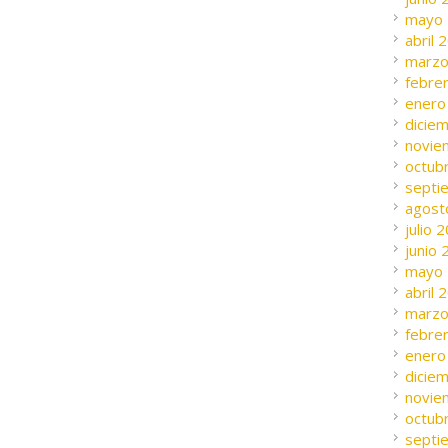
mayo
abril 
marzo
febre
enero
dicie
novie
octub
septi
agost
julio 
junio
mayo
abril 
marzo
febre
enero
dicie
novie
octub
septi