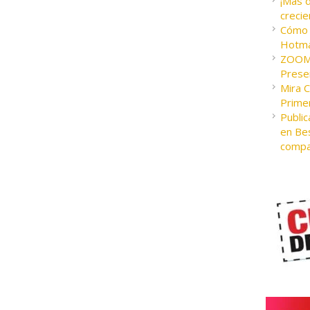
¡Más 
crecie
Cómo c
Hotma
ZOOM 
Presen
Mira 
Prime
Public
en Bes
compa