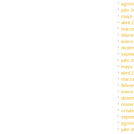
agost
julio 
mayo
abril 
marzo
febre
enero
dicie
septi
julio 
mayo
abril 
marzo
febre
enero
dicie
novie
octub
septi
agost
julio 