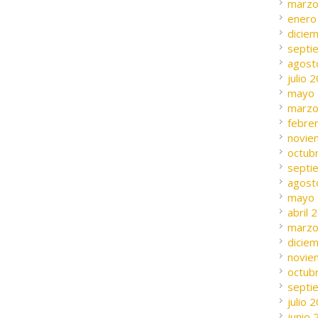
marzo
enero
dicie
septi
agost
julio 
mayo
marzo
febre
novie
octub
septi
agost
mayo
abril 
marzo
dicie
novie
octub
septi
julio 
junio