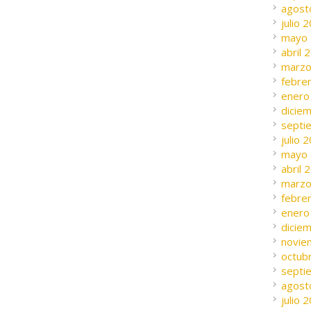
agost
julio 
mayo
abril 
marzo
febre
enero
dicie
septi
julio 
mayo
abril 
marzo
febre
enero
dicie
novie
octub
septi
agost
julio 