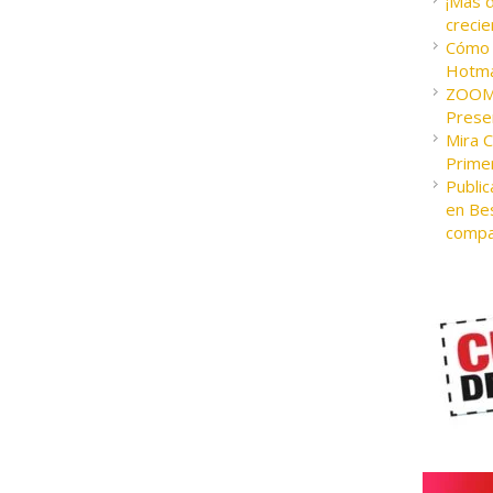
¡Más 
crecie
Cómo c
Hotma
ZOOM 
Presen
Mira 
Prime
Public
en Bes
compa