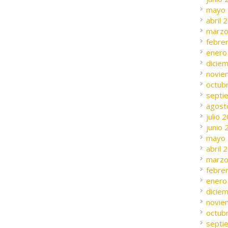
mayo
abril 
marzo
febre
enero
dicie
novie
octub
septi
agost
julio 
junio
mayo
abril 
marzo
febre
enero
dicie
novie
octub
septi