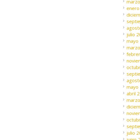
marzo
enero
dicie
septi
agost
julio 
mayo
marzo
febre
novie
octub
septi
agost
mayo
abril 
marzo
dicie
novie
octub
septi
julio 
junio