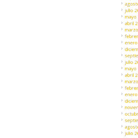
agost
julio 
mayo
abril 
marzo
febre
enero
dicie
septi
julio 
mayo
abril 
marzo
febre
enero
dicie
novie
octub
septi
agost
julio 