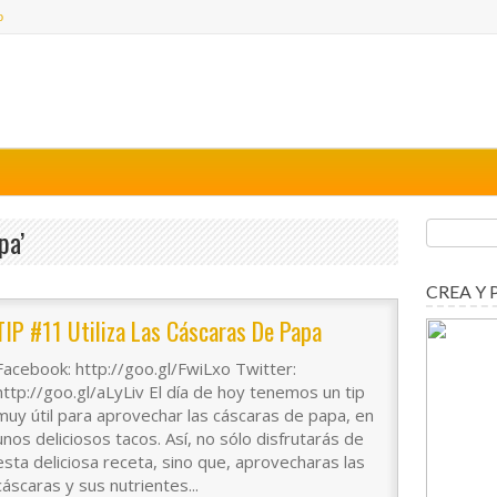
o
pa’
CREA Y 
TIP #11 Utiliza Las Cáscaras De Papa
Facebook: http://goo.gl/FwiLxo Twitter:
http://goo.gl/aLyLiv El día de hoy tenemos un tip
muy útil para aprovechar las cáscaras de papa, en
unos deliciosos tacos. Así, no sólo disfrutarás de
esta deliciosa receta, sino que, aprovecharas las
cáscaras y sus nutrientes...