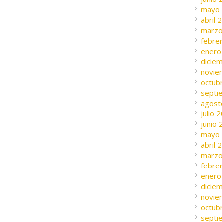
mayo
abril 
marzo
febre
enero
dicie
novie
octub
septi
agost
julio 
junio
mayo
abril 
marzo
febre
enero
dicie
novie
octub
septi