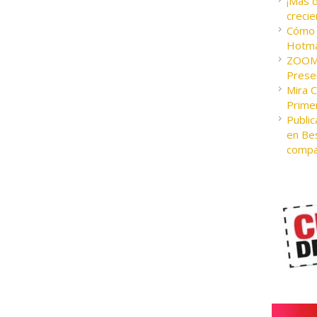
¡Más 
crecie
Cómo c
Hotma
ZOOM 
Presen
Mira 
Prime
Public
en Bes
compa