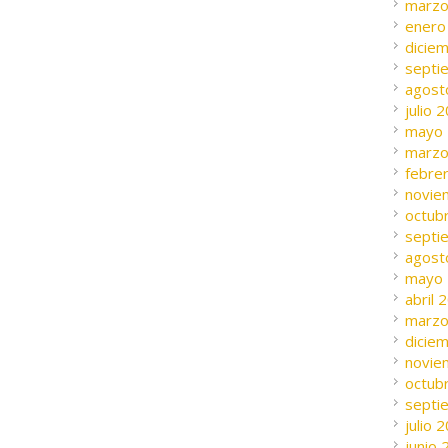
marzo
enero
dicie
septi
agost
julio 
mayo
marzo
febre
novie
octub
septi
agost
mayo
abril 
marzo
dicie
novie
octub
septi
julio 
junio