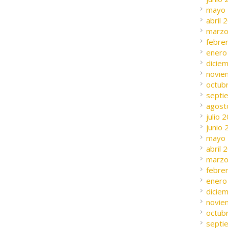
mayo
abril 
marzo
febre
enero
dicie
novie
octub
septi
agost
julio 
junio
mayo
abril 
marzo
febre
enero
dicie
novie
octub
septi