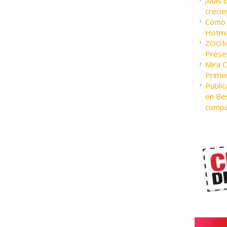
¡Más 
crecie
Cómo c
Hotma
ZOOM 
Presen
Mira 
Prime
Public
en Bes
compa