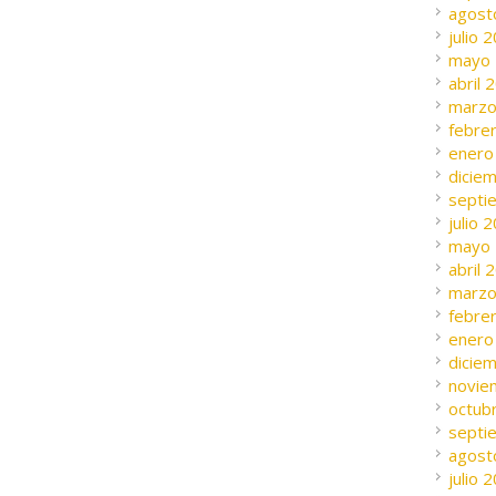
agost
julio 
mayo
abril 
marzo
febre
enero
dicie
septi
julio 
mayo
abril 
marzo
febre
enero
dicie
novie
octub
septi
agost
julio 