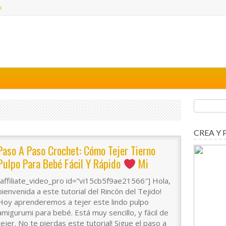
o
CREA Y 
Paso A Paso Crochet: Cómo Tejer Tierno
Pulpo Para Bebé Fácil Y Rápido
Mi
Rincón Del Tejido
[affiliate_video_pro id=”vi15cb5f9ae21566″] Hola,
bienvenida a este tutorial del Rincón del Tejido!
Hoy aprenderemos a tejer este lindo pulpo
amigurumi para bebé. Está muy sencillo, y fácil de
tejer. No te pierdas este tutorial! Sigue el paso a