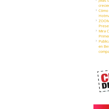
¡Más 
crecie
Cómo c
Hotma
ZOOM 
Presen
Mira 
Prime
Public
en Bes
compa