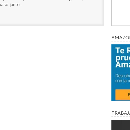
paso junto..
AMAZON
TRABAJ