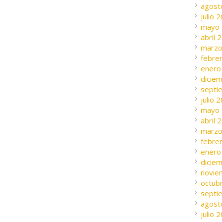
agost
julio 
mayo
abril 
marzo
febre
enero
dicie
septi
julio 
mayo
abril 
marzo
febre
enero
dicie
novie
octub
septi
agost
julio 