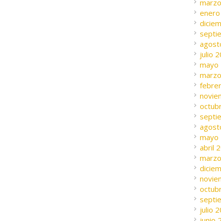
marzo
enero
dicie
septi
agost
julio 
mayo
marzo
febre
novie
octub
septi
agost
mayo
abril 
marzo
dicie
novie
octub
septi
julio 
junio