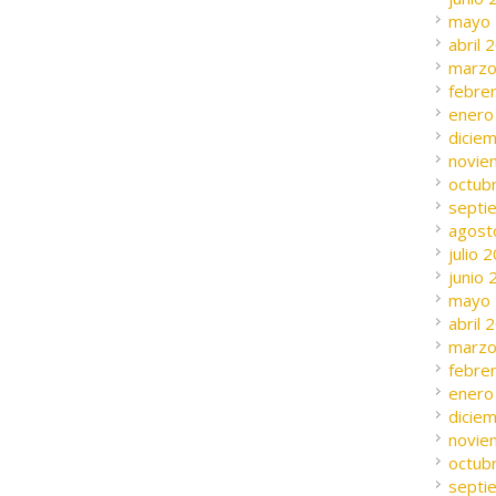
mayo
abril 
marzo
febre
enero
dicie
novie
octub
septi
agost
julio 
junio
mayo
abril 
marzo
febre
enero
dicie
novie
octub
septi