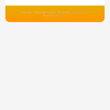
Copyright © Mujer Hacendosa - Powered by
MejoresInventos
Theme by
Infochip.net