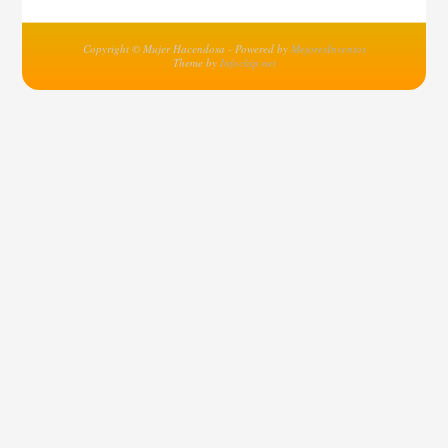
Copyright © Mujer Hacendosa - Powered by
MejoresInventos
Theme by
Infochip.net