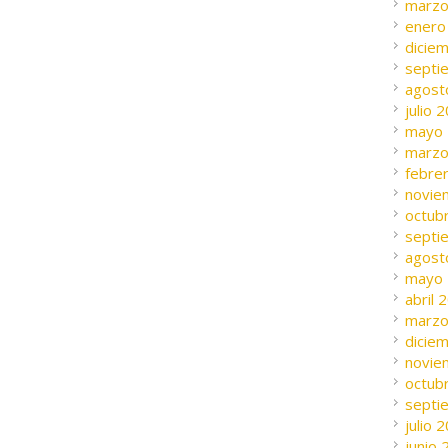
marzo
enero
dicie
septi
agost
julio 
mayo
marzo
febre
novie
octub
septi
agost
mayo
abril 
marzo
dicie
novie
octub
septi
julio 
junio