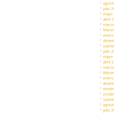
agost
julio 
mayo
abril 
marzo
febre
enero
dicie
septi
julio 
mayo
abril 
marzo
febre
enero
dicie
novie
octub
septi
agost
julio 