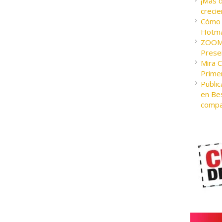
¡Más 
crecie
Cómo c
Hotma
ZOOM 
Presen
Mira 
Prime
Public
en Bes
compa