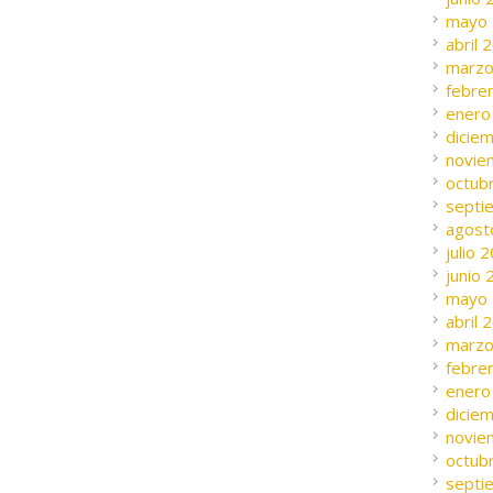
mayo
abril 
marzo
febre
enero
dicie
novie
octub
septi
agost
julio 
junio
mayo
abril 
marzo
febre
enero
dicie
novie
octub
septi