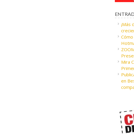
ENTRAD
¡Más 
crecie
Cómo c
Hotma
ZOOM 
Presen
Mira 
Prime
Public
en Bes
compa