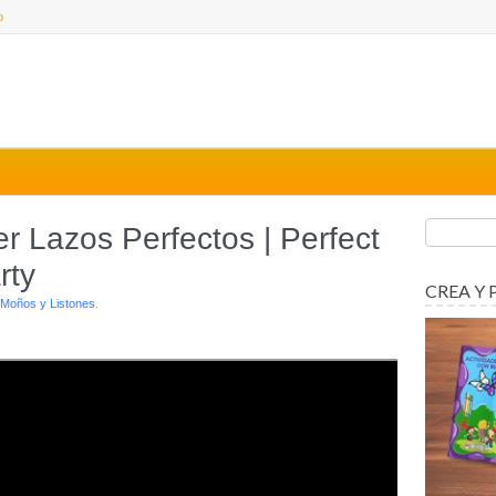
o
r Lazos Perfectos | Perfect
rty
CREA Y 
Moños y Listones
.