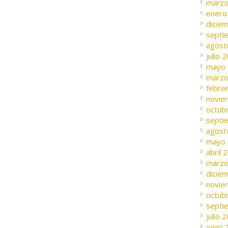
marzo
enero
dicie
septi
agost
julio 
mayo
marzo
febre
novie
octub
septi
agost
mayo
abril 
marzo
dicie
novie
octub
septi
julio 
junio