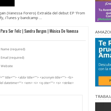
ain (Vanessa Forero) Extraída del debut EP ‘From
ify, iTunes y bandcamp …
Para Ser Feliz | Sandra Burgos | Música De Vanessa
AMAZON
Name (required)
Email (required)
Website
"" title=""> <abbr title=""> <acronym title=""> <b>
el datetime=""> <em> <i> <q cite=""> <s> <strike>
TRABAJ