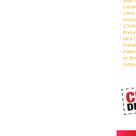
¡Más 
crecie
Cómo c
Hotma
ZOOM 
Presen
Mira 
Prime
Public
en Bes
compa