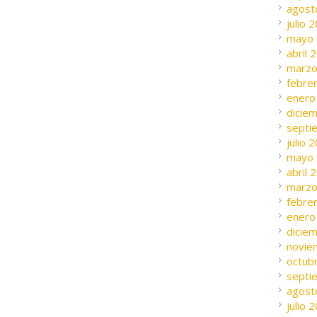
agost
julio 
mayo
abril 
marzo
febre
enero
dicie
septi
julio 
mayo
abril 
marzo
febre
enero
dicie
novie
octub
septi
agost
julio 