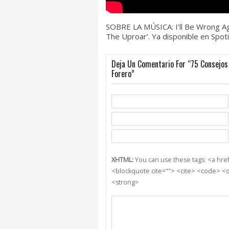
SOBRE LA MÚSICA: I’ll Be Wrong Ag
The Uproar’. Ya disponible en Spot
Deja Un Comentario For “75 Consejos 
Forero”
XHTML:
You can use these tags: <a href=
<blockquote cite=""> <cite> <code> <d
<strong>