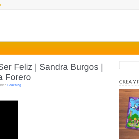
o
er Feliz | Sandra Burgos |
a Forero
CREA Y 
under
Coaching
.