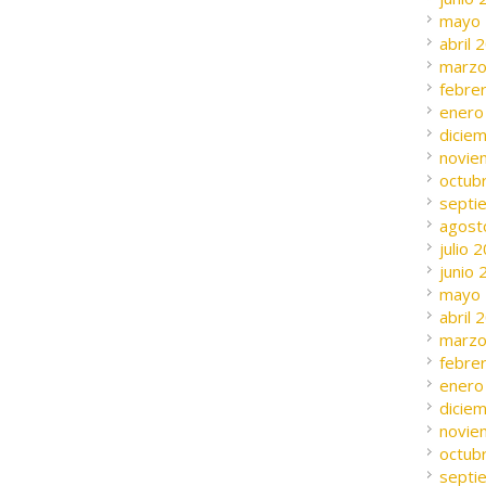
mayo
abril 
marzo
febre
enero
dicie
novie
octub
septi
agost
julio 
junio
mayo
abril 
marzo
febre
enero
dicie
novie
octub
septi