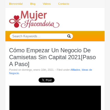
Bienvenida!
Blog
Videos
Contacto
Cómo Empezar Un Negocio De
Camisetas Sin Capital 2021[Paso
A Paso]
Posted on domingo, enero 10th, 2021. - Filed under
Afiliados
,
Ideas de
Negocio
.