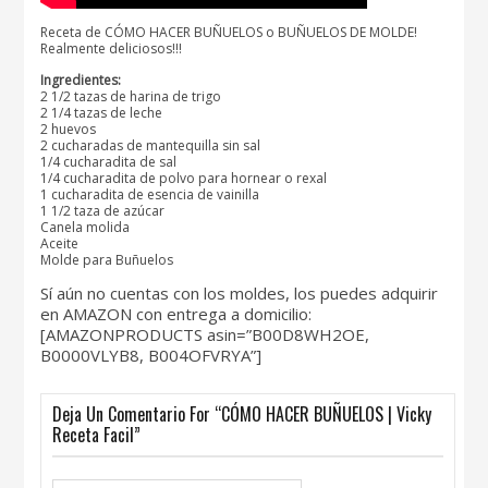
Receta de CÓMO HACER BUÑUELOS o BUÑUELOS DE MOLDE!
Realmente deliciosos!!!
Ingredientes:
2 1/2 tazas de harina de trigo
2 1/4 tazas de leche
2 huevos
2 cucharadas de mantequilla sin sal
1/4 cucharadita de sal
1/4 cucharadita de polvo para hornear o rexal
1 cucharadita de esencia de vainilla
1 1/2 taza de azúcar
Canela molida
Aceite
Molde para Buñuelos
Sí aún no cuentas con los moldes, los puedes adquirir
en AMAZON con entrega a domicilio:
[AMAZONPRODUCTS asin=”B00D8WH2OE,
B0000VLYB8, B004OFVRYA”]
Deja Un Comentario For “CÓMO HACER BUÑUELOS | Vicky
Receta Facil”