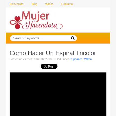
Bienvenida!
Blog
Videos
Contacto
Como Hacer Un Espiral Tricolor
Posted on viernes, abril 6th, 2018. - Filed under
Cupcakes
,
Wilton
.