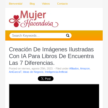
Bienvenida!
Blog
Videos
Contacto
Creación De Imágenes Ilustradas
Con IA Para Libros De Encuentra
Las 7 Diferencias.
Posted on viernes, agosto 25th, 2023. - Filed under
Afiliados
,
Amazon
,
AniGarzaT
,
Ideas de Negocio
,
Inteligencia Artificial
.