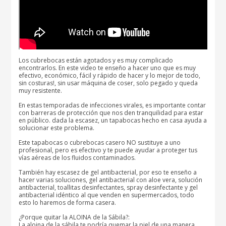
Los cubrebocas están agotados y es muy complicado
encontrarlos. En este video te enseño a hacer uno que es muy
efectivo, económico, fácil y rápido de hacer y lo mejor de todo,
sin costuras!, sin usar máquina de coser, solo pegado y queda
muy resistente.
En estas temporadas de infecciones virales, es importante contar
con barreras de protección que nos den tranquilidad para estar
en público. dada la escasez, un tapabocas hecho en casa ayuda a
solucionar este problema.
Este tapabocas o cubrebocas casero NO sustituye a uno
profesional, pero es efectivo y te puede ayudar a proteger tus
vías aéreas de los fluidos contaminados.
También hay escasez de gel antibacterial, por eso te enseño a
hacer varias soluciones, gel antibacterial con aloe vera, solución
antibacterial, toallitas desinfectantes, spray desinfectante y gel
antibacterial idéntico al que venden en supermercados, todo
esto lo haremos de forma casera.
¿Porque quitar la ALOINA de la Sábila?:
La aloina de la sábila te podría quemar la piel de una manera