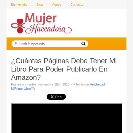
Bienvenida!
Blog
Videos
Contacto
¿Cuántas Páginas Debe Tener Mi
Libro Para Poder Publicarlo En
Amazon?
Posted on martes, noviembre 28th, 2023. - Filed under
AniGarzaT
,
MiPrimerLibroYA
.