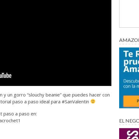
AMAZON
n y un gorro “slouchy beanie” que puedes hacer con
utorial paso a paso ideal para #SanValentin
t paso a paso en:
acrochet1
EL NEG