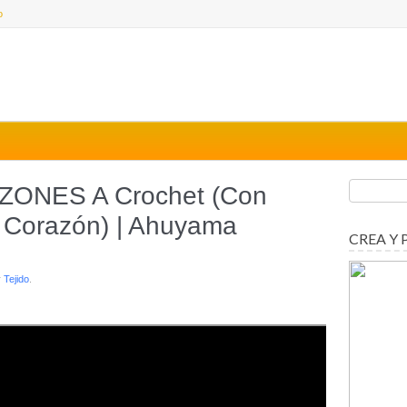
o
ONES A Crochet (con
 Corazón) | Ahuyama
CREA Y 
r
Tejido
.