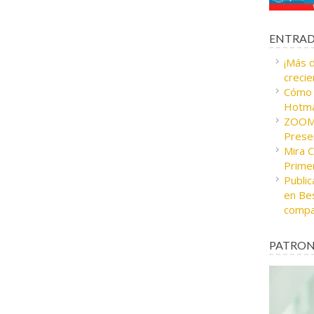
ENTRAD
¡Más 
crecie
Cómo c
Hotma
ZOOM 
Presen
Mira 
Prime
Public
en Bes
compa
PATRON