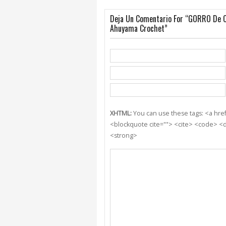
Deja Un Comentario For “GORRO De C
Ahuyama Crochet”
XHTML:
You can use these tags: <a href=
<blockquote cite=""> <cite> <code> <d
<strong>