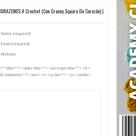
ORAZONES A Crochet (con Granny Square De Corazón) |
Name (required)
Email (required)
Website
"" title=""> <abbr title=""> <acronym title=""> <b>
el datetime=""> <em> <i> <q cite=""> <s> <strike>