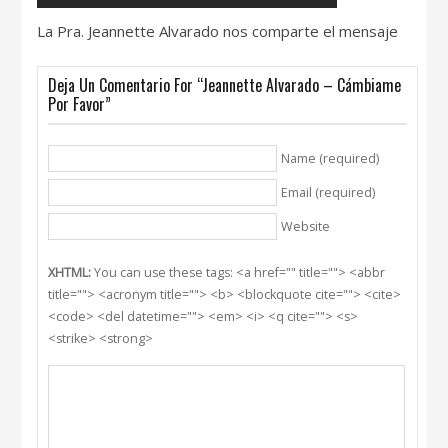
La Pra. Jeannette Alvarado nos comparte el mensaje
Deja Un Comentario For “Jeannette Alvarado – Cámbiame
Por Favor”
Name (required)
Email (required)
Website
XHTML:
You can use these tags: <a href="" title=""> <abbr
title=""> <acronym title=""> <b> <blockquote cite=""> <cite>
<code> <del datetime=""> <em> <i> <q cite=""> <s>
<strike> <strong>