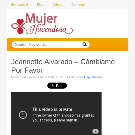
Bienvenida!
Blog
Videos
Contacto
Jeannette Alvarado – Cámbiame
Por Favor
Posted on jueves, enero 12th, 2017. - Filed under
Espiritualidad
.