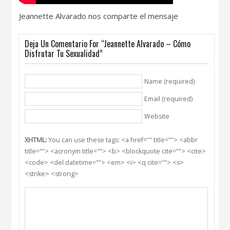
Jeannette Alvarado nos comparte el mensaje
Deja Un Comentario For “Jeannette Alvarado – Cómo
Disfrutar Tu Sexualidad”
Name (required)
Email (required)
Website
XHTML:
You can use these tags: <a href="" title=""> <abbr
title=""> <acronym title=""> <b> <blockquote cite=""> <cite>
<code> <del datetime=""> <em> <i> <q cite=""> <s>
<strike> <strong>