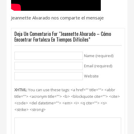
Jeannette Alvarado nos comparte el mensaje
Deja Un Comentario For “Jeannette Alvarado – Cómo
Encontrar Fortaleza En Tiempos Difíciles”
Name (required)
Email (required)
Website
XHTML:
You can use these tags: <a href="" title=""> <abbr
title=""> <acronym title=""> <b> <blockquote cite=""> <cite>
<code> <del datetime=""> <em> <i> <q cite=""> <s>
<strike> <strong>