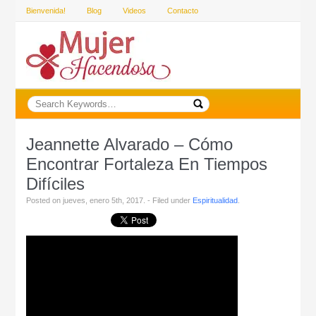
Bienvenida!
Blog
Videos
Contacto
Jeannette Alvarado – Cómo
Encontrar Fortaleza En Tiempos
Difíciles
Posted on jueves, enero 5th, 2017. - Filed under
Espiritualidad
.