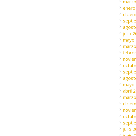
marzo
enero
dicie
septi
agost
julio 
mayo
marzo
febre
novie
octub
septi
agost
mayo
abril 
marzo
dicie
novie
octub
septi
julio 
junio