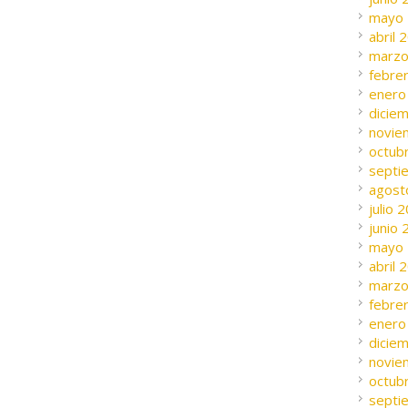
mayo
abril 
marzo
febre
enero
dicie
novie
octub
septi
agost
julio 
junio
mayo
abril 
marzo
febre
enero
dicie
novie
octub
septi