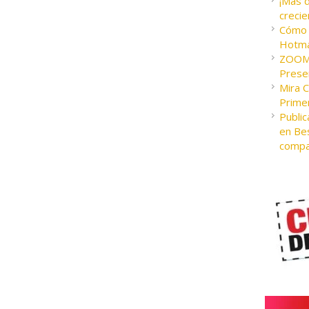
¡Más 
crecie
Cómo c
Hotma
ZOOM 
Presen
Mira 
Prime
Public
en Bes
compa