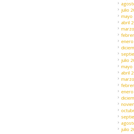
agost
julio 
mayo
abril 
marzo
febre
enero
dicie
septi
julio 
mayo
abril 
marzo
febre
enero
dicie
novie
octub
septi
agost
julio 