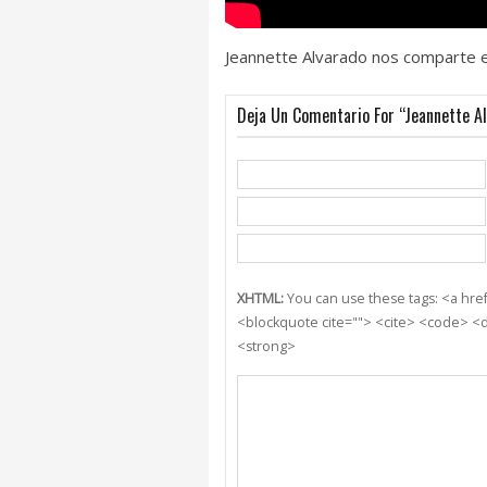
Jeannette Alvarado nos comparte 
Deja Un Comentario For “Jeannette Al
XHTML:
You can use these tags: <a href=
<blockquote cite=""> <cite> <code> <d
<strong>