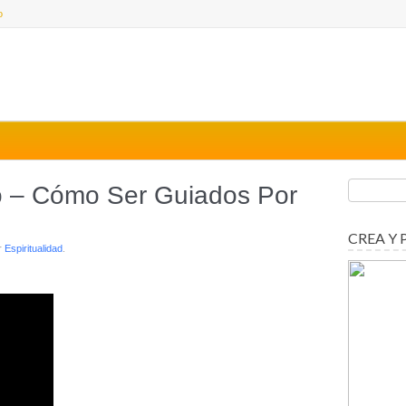
o
o – Cómo Ser Guiados Por
CREA Y 
r
Espiritualidad
.