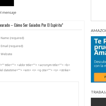
el mensaje
varado – Cómo Ser Guiados Por El Espíritu”
AMAZON
Name (required)
Email (required)
Website
"" title=""> <abbr title=""> <acronym title=""> <b>
el datetime=""> <em> <i> <q cite=""> <s> <strike>
TRABAJ