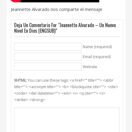
Jeannette Alvarado nos comparte el mensaje
Deja Un Comentario For “Jeannette Alvarado – Un Nuevo
Nivel En Dios (ENGSUB)”
Name (required)
Email (required)
Website
XHTML:
You can use these tags: <a href="" title=""> <abbr
title=""> <acronym title=""> <b> <blockquote cite=""> <cite>
<code> <del datetime=""> <em> <i> <q cite=""> <s>
<strike> <strong>