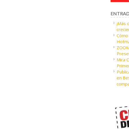
ENTRAD
¡Más 
crecie
Cómo c
Hotma
ZOOM 
Presen
Mira 
Prime
Public
en Bes
compa