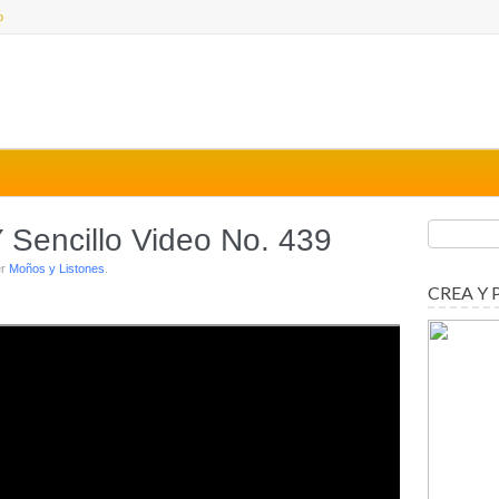
o
Y Sencillo Video No. 439
er
Moños y Listones
.
CREA Y 