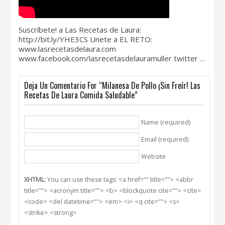
Suscríbete! a Las Recetas de Laura:
http://bit.ly/YHE3CS Unete a EL RETO:
www.lasrecetasdelaura.com
www.facebook.com/lasrecetasdelauramuller twitter …
Deja Un Comentario For “Milanesa De Pollo ¡Sin Freír! Las
Recetas De Laura Comida Saludable”
Name (required)
Email (required)
Website
XHTML:
You can use these tags: <a href="" title=""> <abbr
title=""> <acronym title=""> <b> <blockquote cite=""> <cite>
<code> <del datetime=""> <em> <i> <q cite=""> <s>
<strike> <strong>