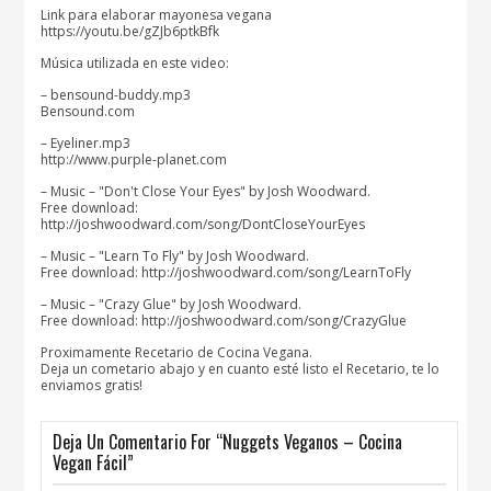
Link para elaborar mayonesa vegana
https://youtu.be/gZJb6ptkBfk
Música utilizada en este video:
– bensound-buddy.mp3
Bensound.com
– Eyeliner.mp3
http://www.purple-planet.com
– Music – "Don't Close Your Eyes" by Josh Woodward.
Free download:
http://joshwoodward.com/song/DontCloseYourEyes
– Music – "Learn To Fly" by Josh Woodward.
Free download: http://joshwoodward.com/song/LearnToFly
– Music – "Crazy Glue" by Josh Woodward.
Free download: http://joshwoodward.com/song/CrazyGlue
Proximamente Recetario de Cocina Vegana.
Deja un cometario abajo y en cuanto esté listo el Recetario, te lo
enviamos gratis!
Deja Un Comentario For “Nuggets Veganos – Cocina
Vegan Fácil”