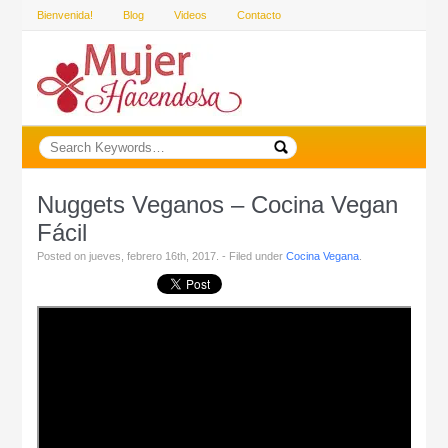
Bienvenida!
Blog
Videos
Contacto
Nuggets Veganos – Cocina Vegan
Fácil
Posted on jueves, febrero 16th, 2017. - Filed under
Cocina Vegana
.