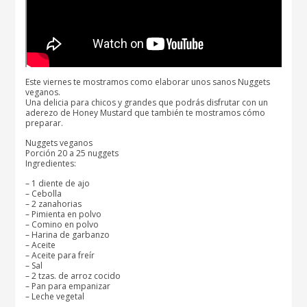
Este viernes te mostramos como elaborar unos sanos Nuggets
veganos.
Una delicia para chicos y grandes que podrás disfrutar con un
aderezo de Honey Mustard que también te mostramos cómo
preparar.
Nuggets veganos
Porción 20 a 25 nuggets
Ingredientes:
– 1 diente de ajo
– Cebolla
– 2 zanahorias
– Pimienta en polvo
– Comino en polvo
– Harina de garbanzo
– Aceite
– Aceite para freír
– Sal
– 2 tzas. de arroz cocido
– Pan para empanizar
– Leche vegetal