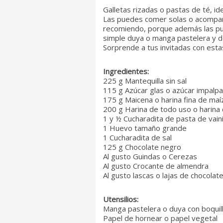
Galletas rizadas o pastas de té, id
Las puedes comer solas o acompañad
recomiendo, porque además las pue
simple duya o manga pastelera y de
Sorprende a tus invitadas con estas
Ingredientes:
225 g Mantequilla sin sal
115 g Azúcar glas o azúcar impalpa
175 g Maicena o harina fina de maí
200 g Harina de todo uso o harina
1 y ½ Cucharadita de pasta de vainil
1 Huevo tamaño grande
1 Cucharadita de sal
125 g Chocolate negro
Al gusto Guindas o Cerezas
Al gusto Crocante de almendra
Al gusto lascas o lajas de chocolat
Utensilios:
Manga pastelera o duya con boquil
Papel de hornear o papel vegetal