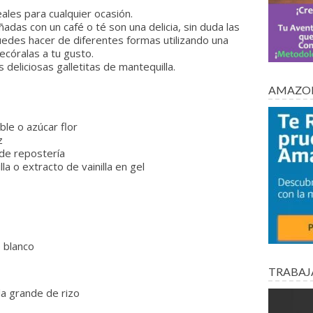
eales para cualquier ocasión.
as con un café o té son una delicia, sin duda las
des hacer de diferentes formas utilizando una
córalas a tu gusto.
 deliciosas galletitas de mantequilla.
AMAZON
ble o azúcar flor
z
 de repostería
la o extracto de vainilla en gel
e blanco
TRABAJ
la grande de rizo