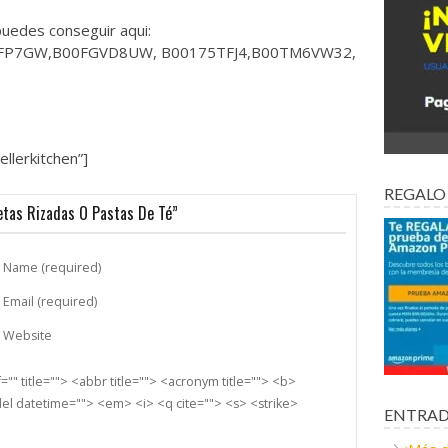
puedes conseguir aqui:
FP7GW,B00FGVD8UW, B00175TFJ4,B00TM6VW32,
llerkitchen”]
REGALO
etas Rizadas O Pastas De Té”
Name (required)
Email (required)
Website
"" title=""> <abbr title=""> <acronym title=""> <b>
el datetime=""> <em> <i> <q cite=""> <s> <strike>
ENTRAD