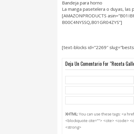
Bandeja para horno
La manga pasetelera o duyas, las 
[AMAZONPRODUCTS asin=”B01IB
B00C4NYSSQ,B01GR04ZYS”]
[text-blocks id=”2269″ slug=”bestse
Deja Un Comentario For “Receta Gall
XHTML:
You can use these tags: <a href=
<blockquote cite=""> <cite> <code> <d
<strong>