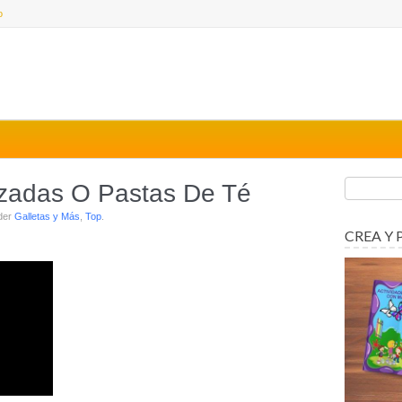
o
izadas O Pastas De Té
nder
Galletas y Más
,
Top
.
CREA Y 