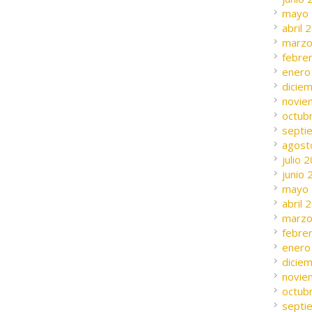
mayo
abril 
marzo
febre
enero
dicie
novie
octub
septi
agost
julio 
junio
mayo
abril 
marzo
febre
enero
dicie
novie
octub
septi