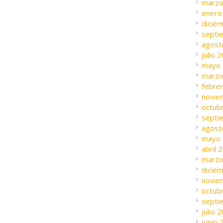
marzo
enero
dicie
septi
agost
julio 
mayo
marzo
febre
novie
octub
septi
agost
mayo
abril 
marzo
dicie
novie
octub
septi
julio 
junio