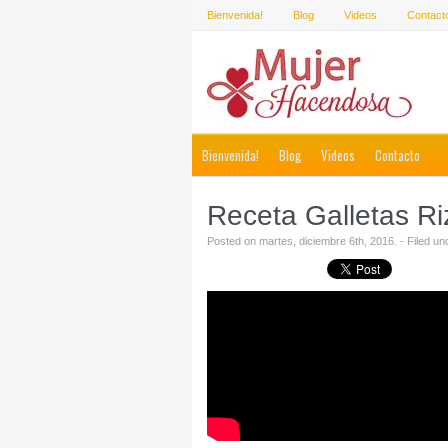
Bienvenida!
Blog
Videos
Contact
Bienvenida!
Blog
Videos
Contacto
Receta Galletas R
Posted on martes, diciembre 6th, 2016. - Filed u