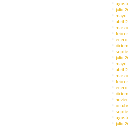
agost
julio 
mayo
abril 
marzo
febre
enero
dicie
septi
julio 
mayo
abril 
marzo
febre
enero
dicie
novie
octub
septi
agost
julio 