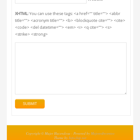
XHTML:
You can use these tags: <a href="" title=""> <abbr
title=""> <acronym title=""> <b> <blockquote cite=""> <cite>
<code> <del datetime=""> <em> <i> <q cite=""> <s>
<strike> <strong>
Copyright © Mujer Hacendosa - Powered by
MejoresInventos
Theme by
Infochip.net