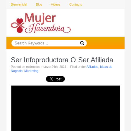
Bienvenida!
Blog
Videos
Contacto
Ser Infoproductora O Ser Afiliada
Posted on miércoles, marzo 24th, 2021. - Filed under
Afiliados
,
Ideas de
Negocio
,
Marketing
.