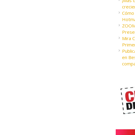
¡Más 
crecie
Cómo c
Hotma
ZOOM 
Presen
Mira 
Prime
Public
en Bes
compa