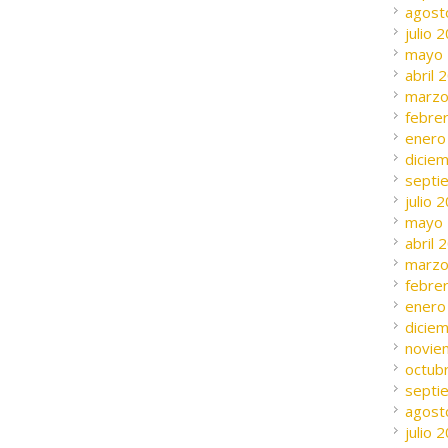
agost
julio 
mayo
abril 
marzo
febre
enero
dicie
septi
julio 
mayo
abril 
marzo
febre
enero
dicie
novie
octub
septi
agost
julio 