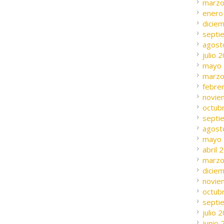
marzo
enero
dicie
septi
agost
julio 
mayo
marzo
febre
novie
octub
septi
agost
mayo
abril 
marzo
dicie
novie
octub
septi
julio 
junio