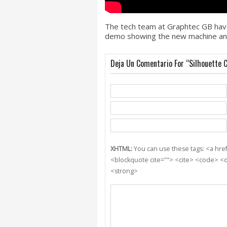
The tech team at Graphtec GB have 
demo showing the new machine and
Deja Un Comentario For “Silhouette 
XHTML:
You can use these tags: <a href=
<blockquote cite=""> <cite> <code> <d
<strong>