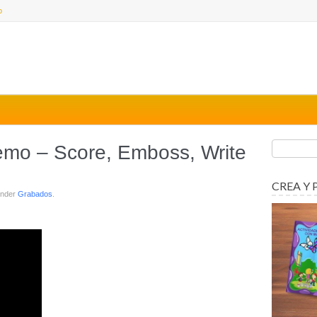
o
emo – Score, Emboss, Write
CREA Y 
 under
Grabados
.