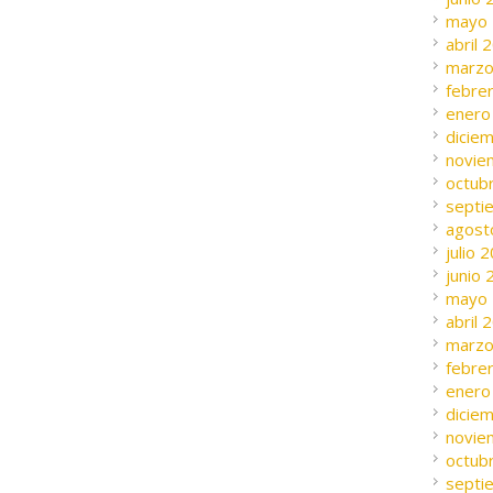
mayo
abril 
marzo
febre
enero
dicie
novie
octub
septi
agost
julio 
junio
mayo
abril 
marzo
febre
enero
dicie
novie
octub
septi