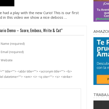
had a play with the new Curio! This is our first
 in this video we show a nice deboss …
Curio Demo – Score, Emboss, Write & Cut”
AMAZON
Name (required)
Email (required)
Website
"" title=""> <abbr title=""> <acronym title=""> <b>
el datetime=""> <em> <i> <q cite=""> <s> <strike>
TRABAJ