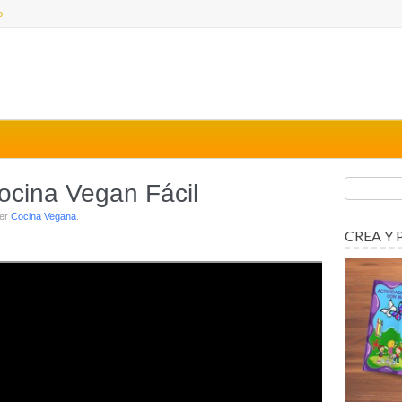
o
cina Vegan Fácil
der
Cocina Vegana
.
CREA Y 