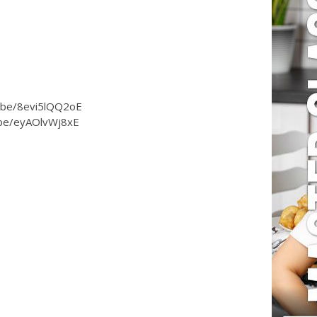
tu.be/8evi5lQQ2oE
u.be/eyAOlvWj8xE