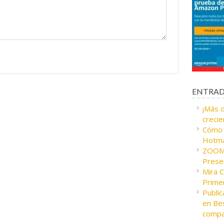
ENTRAD
¡Más 
crecie
Cómo c
Hotma
ZOOM 
Presen
Mira 
Prime
Public
en Bes
compa