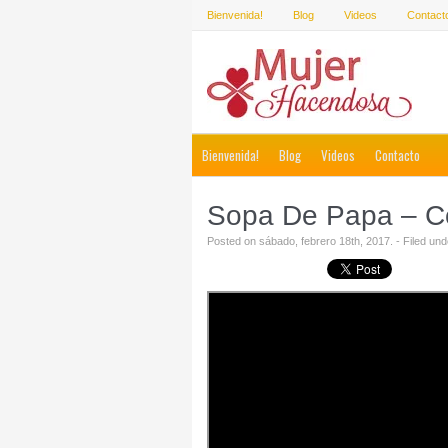
Bienvenida!
Blog
Videos
Contact
Bienvenida!
Blog
Videos
Contacto
Sopa De Papa – Co
Posted on sábado, febrero 18th, 2017. - Filed un