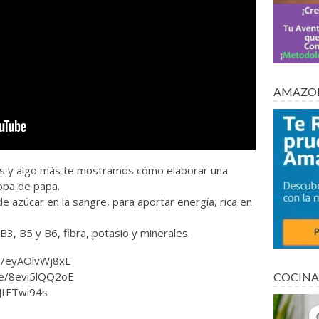
AMAZON
ips y algo más te mostramos cómo elaborar una
sopa de papa.
de azúcar en la sangre, para aportar energía, rica en
B3, B5 y B6, fibra, potasio y minerales.
be/eyAOlvWj8xE
.be/8evi5lQQ2oE
COCINA
JtFTwi94s