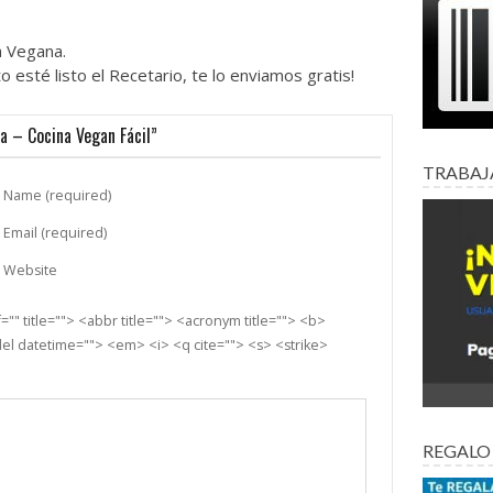
 Vegana.
 esté listo el Recetario, te lo enviamos gratis!
a – Cocina Vegan Fácil”
TRABAJ
Name (required)
Email (required)
Website
"" title=""> <abbr title=""> <acronym title=""> <b>
el datetime=""> <em> <i> <q cite=""> <s> <strike>
REGALO