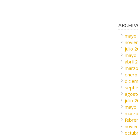
ARCHIV
mayo
novie
julio 
mayo
abril 
marzo
enero
dicie
septi
agost
julio 
mayo
marzo
febre
novie
octub