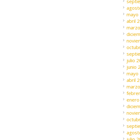
septi
agost
mayo
abril 
marzo
dicie
novie
octub
septi
julio 
junio
mayo
abril 
marzo
febre
enero
dicie
novie
octub
septi
agost
julio 