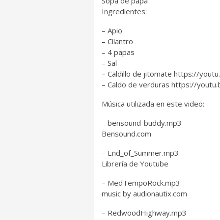
Sopa de papa
Ingredientes:
– Apio
– Cilantro
– 4 papas
– Sal
– Caldillo de jitomate https://you
– Caldo de verduras https://yout
Música utilizada en este video:
– bensound-buddy.mp3
Bensound.com
– End_of_Summer.mp3
Librería de Youtube
– MedTempoRock.mp3
music by audionautix.com
– RedwoodHighway.mp3