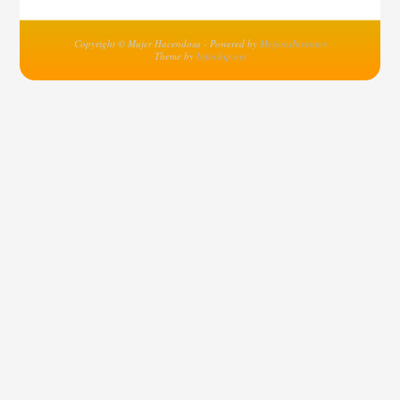
Copyright © Mujer Hacendosa - Powered by
MejoresInventos
Theme by
Infochip.net