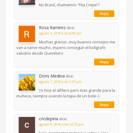
No Brasil, chamamos “Fita Crepe”!
Reply
Rosa Ramirez
dice:
agosto 6, 2018 a las 8:08 am
Muchas gracias ,muy buenos consejos me
van a servir mucho, espero conseguir el bolígrafo
saludos desde Querétaro
Reply
Doris Medina
dice:
agosto 7, 2018 a las 3:03 pm
Yo hice el alfilero pero mas grande para la
muñeca, siempre usando la tapa de un bote:-)
Reply
cricdepiria
dice:
agosto 8, 2018 a las 12:10 pm
hola, excelentes todos tus videos. Una