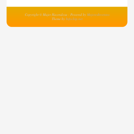
Copyright © Mujer Hacendosa - Powered by
MejoresInventos
Theme by
Infochip.net